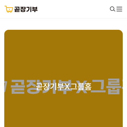
곧장기부X그룹홈