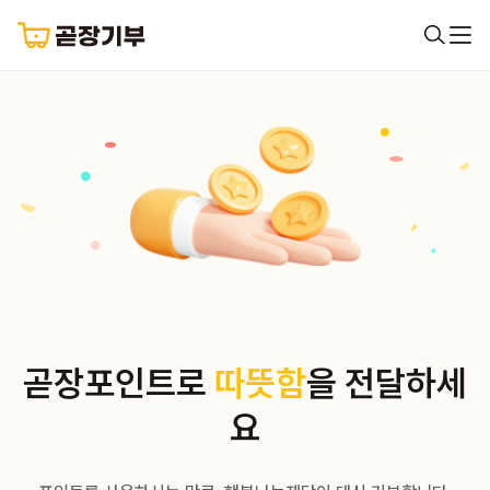
곧장포인트로
따뜻함
을 전달하세
요