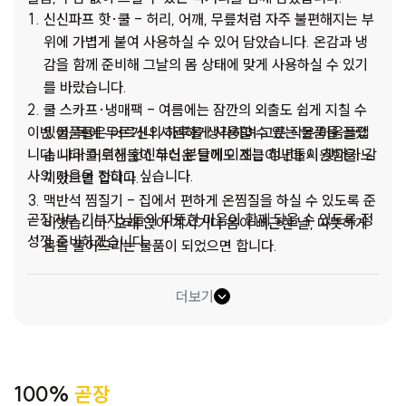
신신파프 핫·쿨 - 허리, 어깨, 무릎처럼 자주 불편해지는 부
위에 가볍게 붙여 사용하실 수 있어 담았습니다. 온감과 냉
감을 함께 준비해 그날의 몸 상태에 맞게 사용하실 수 있기
를 바랐습니다.
쿨 스카프·냉매팩 - 여름에는 잠깐의 외출도 쉽게 지칠 수
이번 물품들은 어르신의 하루를 생각하며 고른 작은 마음들입
있어, 목에 두르거나 시원하게 사용할 수 있는 물품을 골랐
니다. 나라를 위해 헌신하신 분들께 이제는 청년들이 찾아가 감
습니다. 어르신들이 무더운 날에도 조금이나마 시원함을 느
사의 마음을 전하고 싶습니다.
끼셨으면 합니다.
맥반석 찜질기 - 집에서 편하게 온찜질을 하실 수 있도록 준
곧장기부 기부자님들의 따뜻한 마음이 함께 닿을 수 있도록 정
비했습니다. 오래 앉아 계시거나 몸이 뻐근한 날, 따뜻하게
성껏 준비하겠습니다.
몸을 풀어드리는 물품이 되었으면 합니다.
에어컨 선풍기 - 덥고 습한 여름철에는 실내에 계실 때도,
잠시 외출하실 때도 쉽게 지치실 수 있어 간편하게 사용할
더보기
수 있는 선풍기를 담았습니다. 작은 바람이지만 어르신의 여
름 하루가 조금이나마 시원하고 편안해지기를 바라는 마음
으로 준비했습니다.
선크림 - 병원에 가시거나 산책하실 때 햇볕이 부담되지 않
100%
곧장
도록 준비했습니다. 여름철 외출이 조금 더 편안하시기를 바