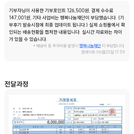
라는 마음을 담았습니다.
기부자님이 사용한 기부포인트 126,500원, 결제 수수료
쌀·죽류 - 식사를 차리기 번거로운 날에도 쉽게 드실 수 있
147,001원, 기타 사업비는 행복나눔재단이 부담했습니다. (기
도록 쌀과 죽을 담았습니다. 전복죽, 소고기죽, 단호박죽처
부후기 발송시점에 최종 업데이트 됩니다.) 실제 쇼핑몰에서 확
럼 부드럽고 든든하게 드실 수 있는 품목으로 골랐습니다.
인되는 배송현황을 캡처한 내용입니다. 실시간 자료와는 차이
군밤·고구마 간식 - 딱딱하거나 자극적인 간식보다 어르신
가 있을 수 있습니다.
들이 편하게 드실 수 있는 간식으로 준비했습니다. 편지와
* 배송비 등 추가비용 발생시
행복나눔재단
이 부담합니다.
함께 전해질 작은 간식이지만, 잠시나마 마음이 따뜻해지는
업데이트 06월25일 17:59
선물이 되었으면 합니다.
쿨패치 - 갑자기 더위를 느끼거나 몸에 열감이 있을 때 간편
하게 사용할 수 있어 담았습니다. 어르신들이 여름을 조금
더 건강하게 보내시는 데 보탬이 되기를 바랍니다.
전달과정