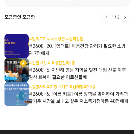
모금중인 모금함
1
/
3
#임팩트기부 #소방관 #심리상담
해
#2608-20. [임팩트] 마음건강 관리가 필요한 소방
관 7명에게
#산불 #간식 #광천김외7종
#2608-5. 지난해 영남 지역을 덮친 대형 산불 이후
일상 회복이 필요한 어르신들께
#종합사회복지관 #키트 #삼계탕외26종
들
#2608-6. [여름 키트] 여름 방학을 맞이하여 가족과
즐거운 시간을 보내고 싶은 저소득가정아동 48명에게