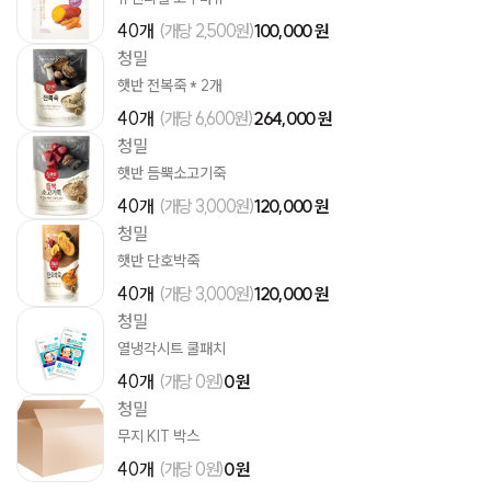
40개
(개당 2,500원)
100,000 원
청밀
햇반 전복죽 * 2개
40개
(개당 6,600원)
264,000 원
청밀
햇반 듬뿍소고기죽
40개
(개당 3,000원)
120,000 원
청밀
햇반 단호박죽
40개
(개당 3,000원)
120,000 원
청밀
열냉각시트 쿨패치
40개
(개당 0원)
0 원
청밀
무지 KIT 박스
40개
(개당 0원)
0 원