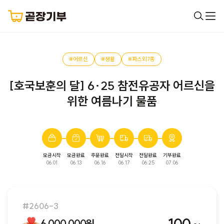
#어르신
#생활
#파스외7종
[호국보훈의 달] 6·25 참전유공자 어르신을
위한 여름나기 물품
모금시작
모금완료
주문완료
전달시작
전달완료
기부완료
완료된 모금입니다. 다음 모금에서 만나요!
06.01
06.13
06.16
06.17
06.25
07.06
#2606-3
6,000,000원