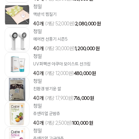
청밀
맥반석 찜질기
40개
(개당 52,000원)
2,080,000 원
청밀
에어컨 선풍기 시즌5
40개
(개당 30,000원)
1,200,000 원
청밀
UV퍼펙션 아쿠아 모이스트 선크림
40개
(개당 12,000원)
480,000 원
청밀
친환경 땅기운 쌀
40개
(개당 17,900원)
716,000 원
청밀
츄앤리얼 군밤츄
40개
(개당 2,500원)
100,000 원
청밀
츄앤리얼 고구마츄