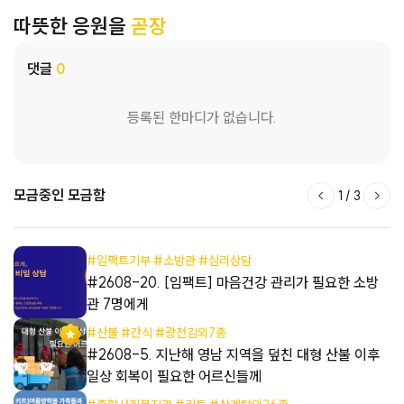
따뜻한 응원을
곧장
댓글
0
등록된 한마디가 없습니다.
모금중인 모금함
1
/
3
#임팩트기부 #소방관 #심리상담
들
#2608-20. [임팩트] 마음건강 관리가 필요한 소방
관 7명에게
#산불 #간식 #광천김외7종
들
#2608-5. 지난해 영남 지역을 덮친 대형 산불 이후
일상 회복이 필요한 어르신들께