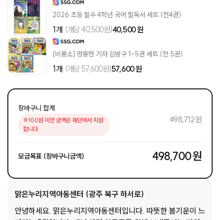
2026 초등 필수 4학년 국어 필독서 세트 (전4권)
1개
(개당 40,500원)
40,500 원
[비룡소] 엉뚱한 기자 김방구 1-5권 세트 (전 5권)
1개
(개당 57,600원)
57,600 원
장바구니 합계
498,712 원
※100원 미만 금액은 재단에서 지원
합니다.
498,700 원
모금목표 (장바구니금액)
맑은누리지역아동센터 (광주 북구 하서로)
안녕하세요. 맑은누리지역아동센터입니다. 따뜻한 봄기운이 느