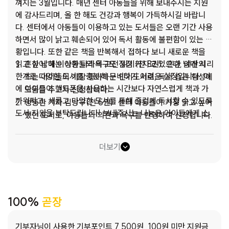
껴지는 3월입니다. 매년 센터 아동들을 위해 보내주시는 지원
에 감사드리며, 올 한 해도 건강과 행복이 가득하시길 바랍니
다. 센터에서 아동들이 이용하고 있는 도서들은 오랜 기간 사용
하면서 많이 낡고 훼손되어 있어 독서 활동에 불편함이 있는 상
황입니다. 또한 같은 책을 반복해서 접하다 보니 새로운 책을
읽고 싶어 하는 아동들의 욕구도 점점 커지고 있으나, 예산의
흔한 남매 이상한 나라의 고전 읽기(전 8권): 흔한 남매 시리
한계로 다양한 도서를 충분히 구비하기 어려운 실정입니다. 이
즈는 아이들이 가장 좋아하는 인기도서로, 독서 습관 형성에
에 아이들이 핸드폰을 사용하는 시간보다 자연스럽게 책과 가
도움을 주고자 신청합니다.
까워지고, 새롭고 다양한 도서를 통해 즐겁게 독서할 수 있도록
엉뚱한 기자 김방구(전 5권): 센터 아동들이 가장 읽고 싶어
도서 지원을 부탁드립니다! 보내주시는 나눔은 아이들에게 소
했던 도서로, 아동들의 의견과 욕구를 반영하여 신청합니다.
중한 배움의 기회가 되고, 올바른 독서 습관을 형성하는 데 큰
2026년 초등 필수 4학년 국어 필독서 세트: 교과 연계 도서
도움이 될 것입니다.
를 통하여 아동들의 기초 독해력 향상과 문해력 증진에 도움
더보기
을 주고자 신청합니다.
2026년 초등 필수 4학년 과학 필독서 세트: 교과 연계 도서
를 통해 과학 개념을 쉽게 이해하고 학습 흥미를 높일 수 있
도록 하고자 합니다.
100%
곧장
<만복이네 떡집> 8종 시리즈 (전 8권): 시리즈 전권으로 읽
고 싶어 하는 아동들이 있어, 연계하여 읽을 수 있도록 전권
기부자님이 사용한 기부포인트 7,500원, 100원 미만 지원금