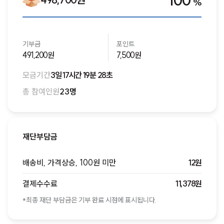
100
%
기부금
포인트
491,200원
7,500원
모금기간
3일 17시간 19분 28초
총 참여인원
23명
재단부담금
배송비, 가격상승, 100원 미만
12원
결제수수료
11,378원
*최종 재단 부담금은 기부 완료 시점에 표시됩니다.