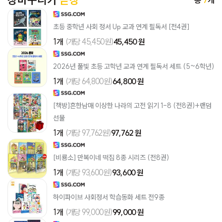
장바구니가
곧장
초등 중학년 사회 정서 Up 교과 연계 필독서 [전4권]
1개
(개당 45,450원)
45,450 원
2026년 풀빛 초등 고학년 교과 연계 필독서 세트 (5~6학년)
1개
(개당 64,800원)
64,800 원
[책방]흔한남매 이상한 나라의 고전 읽기 1-8 (전8권)+랜덤
선물
1개
(개당 97,762원)
97,762 원
[비룡소] 만복이네 떡집 8종 시리즈 (전8권)
1개
(개당 93,600원)
93,600 원
하이파이브 사회정서 학습동화 세트 전9종
1개
(개당 99,000원)
99,000 원