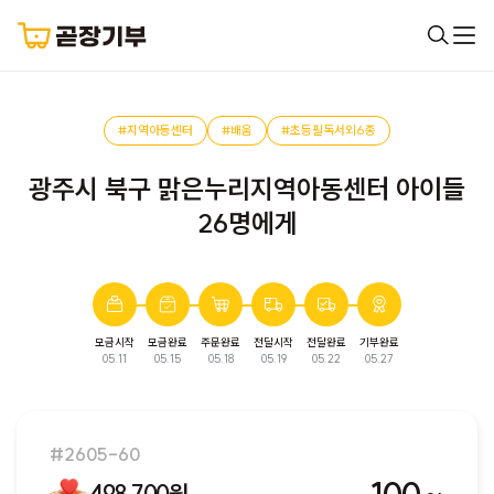
#지역아동센터
#배움
#초등필독서외6종
광주시 북구 맑은누리지역아동센터 아이들
26명에게
모금시작
모금완료
주문완료
전달시작
전달완료
기부완료
완료된 모금입니다. 다음 모금에서 만나요!
05.11
05.15
05.18
05.19
05.22
05.27
#2605-60
498,700원