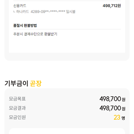
기부금이
곧장
498,700
모금목표
원
498,700
모금결과
원
23
모금인원
명