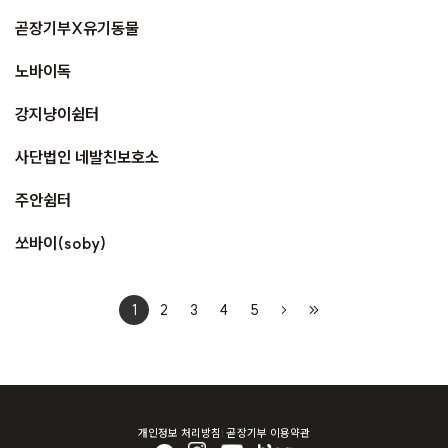
곧장기부X유기동물
노바이독
강지냥이쉼터
사단법인 네발친보호소
주안쉼터
쏘바이(soby)
1
2
3
4
5
개인정보 처리방침
곧장기부 이용약관