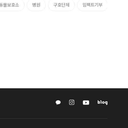
동물보호소
병원
구호단체
임팩트기부
임팩트